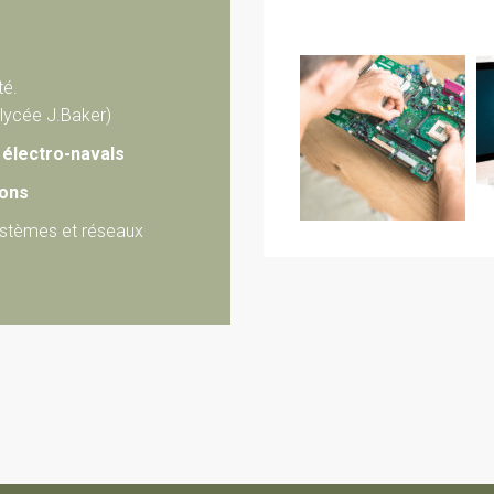
té.
 lycée J.Baker)
électro-navals
ions
systèmes et réseaux