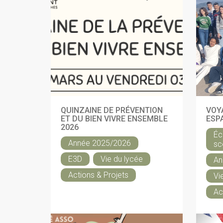
QUINZAINE DE PRÉVENTION
VOY
ET DU BIEN VIVRE ENSEMBLE
ESP
2026
Éc
Année 2025/2026
sc
E3D
Vie du lycée
An
Actions & Projets
Vi
Ac