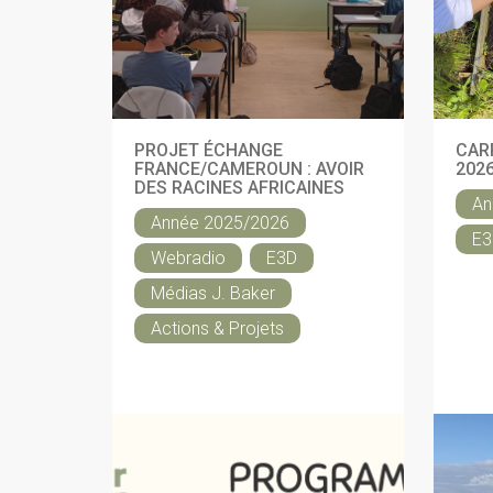
PROJET ÉCHANGE
CAR
FRANCE/CAMEROUN : AVOIR
202
DES RACINES AFRICAINES
An
Année 2025/2026
E3
Webradio
E3D
Médias J. Baker
Actions & Projets