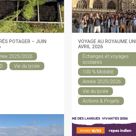
RÉS POTAGER – JUIN
VOYAGE AU ROYAUME UNI
6
AVRIL 2026
née 2025/2026
Échanges et voyages
scolaires
D
Vie du lycée
100 % Mobilité
Année 2025/2026
Vie du lycée
Actions & Projets