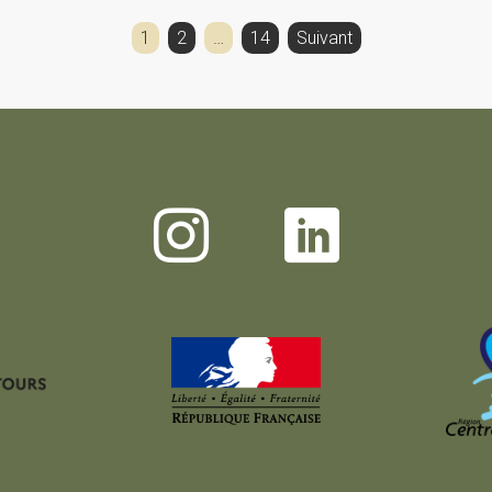
1
2
…
14
Suivant