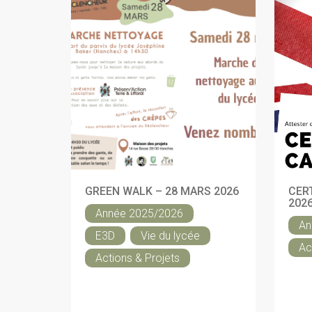
GREEN WALK – 28 MARS 2026
CER
202
Année 2025/2026
An
E3D
Vie du lycée
Ac
Actions & Projets